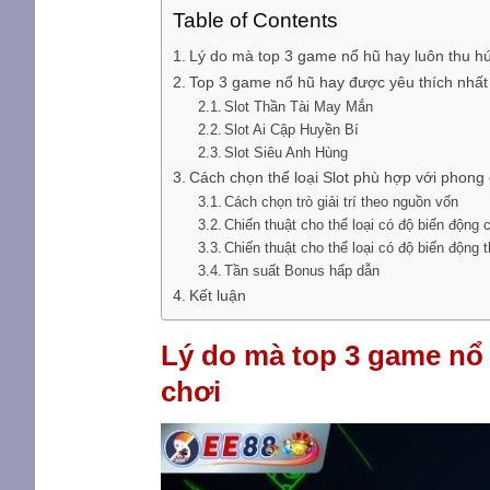
Table of Contents
Lý do mà top 3 game nổ hũ hay luôn thu h
Top 3 game nổ hũ hay được yêu thích nhất
Slot Thần Tài May Mắn
Slot Ai Cập Huyền Bí
Slot Siêu Anh Hùng
Cách chọn thể loại Slot phù hợp với phong
Cách chọn trò giải trí theo nguồn vốn
Chiến thuật cho thể loại có độ biến động 
Chiến thuật cho thể loại có độ biến động 
Tần suất Bonus hấp dẫn
Kết luận
Lý do mà top 3 game nổ
chơi