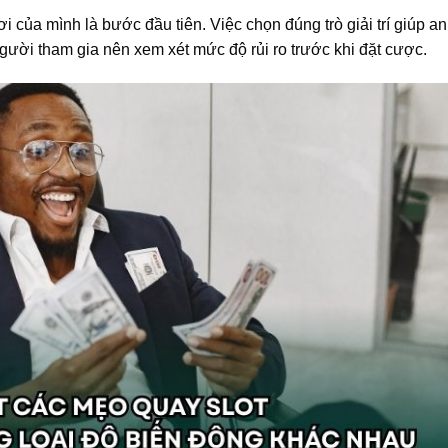
 của mình là bước đầu tiên. Việc chọn đúng trò giải trí giúp a
gười tham gia nên xem xét mức độ rủi ro trước khi đặt cược.