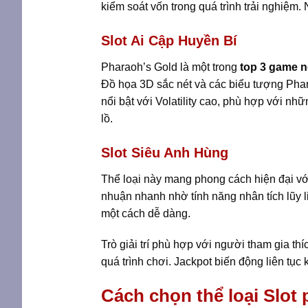
kiểm soát vốn trong quá trình trải nghiệm
Slot Ai Cập Huyền Bí
Pharaoh’s Gold là một trong
top 3 game n
Đồ họa 3D sắc nét và các biểu tượng Phara
nổi bật với Volatility cao, phù hợp với nh
lồ.
Slot Siêu Anh Hùng
Thể loại này mang phong cách hiện đại v
nhuận nhanh nhờ tính năng nhân tích lũy l
một cách dễ dàng.
Trò giải trí phù hợp với người tham gia th
quá trình chơi. Jackpot biến động liên tụ
Cách chọn thể loại Slot