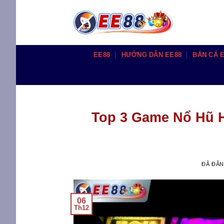
Chuyển
đến
nội
dung
EE88
HƯỚNG DẪN EE88
BẮN CÁ 
Top 3 Game Nổ Hũ H
ĐÃ ĐĂ
06
Th12