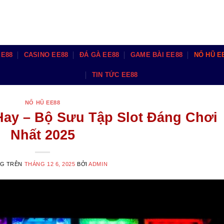
EE88
CASINO EE88
ĐÁ GÀ EE88
GAME BÀI EE88
NỔ HŨ E
TIN TỨC EE88
NỔ HŨ EE88
ay – Bộ Sưu Tập Slot Đáng Chơi
Nhất 2025
NG TRÊN
THÁNG 12 6, 2025
BỞI
ADMIN