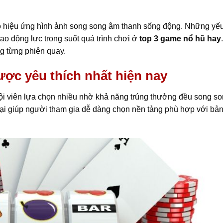
o hiệu ứng hình ảnh song song âm thanh sống động. Những yếu
tạo động lực trong suốt quá trình chơi ở
top 3 game nổ hũ hay
.
ng từng phiên quay.
ợc yêu thích nhất hiện nay
 hội viên lựa chọn nhiều nhờ khả năng trúng thưởng đều song s
 loại giúp người tham gia dễ dàng chọn nền tảng phù hợp với bả