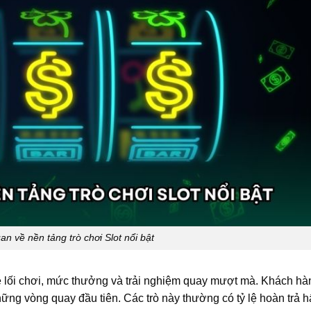
n về nền tảng trò chơi Slot nổi bật
về lối chơi, mức thưởng và trải nghiệm quay mượt mà. Khách hà
ững vòng quay đầu tiên. Các trò này thường có tỷ lệ hoàn trả 