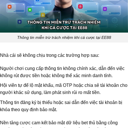
Thông tin miễn trừ trách nhiệm khi cá cược tại EE88
Nhà cái sẽ không chịu trong các trường hợp sau:
Người chơi cung cấp thông tin không chính xác, dẫn đến việc
không rút được tiền hoặc không thể xác minh danh tính.
Hội viên tự để lộ mật khẩu, mã OTP hoặc chia sẻ tài khoản cho
người khác sử dụng, làm phát sinh rủi ro mất tiền.
Thông tin đăng ký bị thiếu hoặc sai dẫn đến việc tài khoản bị
khóa theo quy định bảo mật.
Nền tảng cược cam kết bảo mật dữ liệu bet thủ bằng công