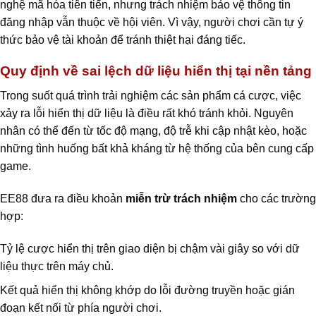
nghệ mã hóa tiên tiến, nhưng trách nhiệm bảo vệ thông tin
đăng nhập vẫn thuộc về hội viên. Vì vậy, người chơi cần tự ý
thức bảo vệ tài khoản để tránh thiệt hại đáng tiếc.
Quy định về sai lệch dữ liệu hiển thị tại nền tảng
Trong suốt quá trình trải nghiệm các sản phẩm cá cược, việc
xảy ra lỗi hiển thị dữ liệu là điều rất khó tránh khỏi. Nguyên
nhân có thể đến từ tốc độ mạng, độ trễ khi cập nhật kèo, hoặc
những tình huống bất khả kháng từ hệ thống của bên cung cấp
game.
EE88 đưa ra điều khoản
miễn trừ trách nhiệm
cho các trường
hợp:
Tỷ lệ cược hiển thị trên giao diện bị chậm vài giây so với dữ
liệu thực trên máy chủ.
Kết quả hiển thị không khớp do lỗi đường truyền hoặc gián
đoạn kết nối từ phía người chơi.