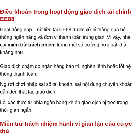
Điều khoản trong hoạt động giao dịch tài chính
EE88
Hoạt động nạp – rút tiền tại EE88 được xử lý thông qua hệ
thống ngân hàng và đơn vị thanh toán trung gian. Vì vậy, nhà
cái
miễn trừ trách nhiệm
trong một số trường hợp bất khả
kháng như:
Giao dịch chậm do ngân hàng bảo trì, nghẽn lệnh hoặc lỗi hệ
thống thanh toán.
Người chơi nhập sai số tài khoản, sai nội dung chuyển khoản
dẫn đến thất lạc giao dịch.
Lỗi xác thực từ phía ngân hàng khiến giao dịch bị treo trong
thời gian ngắn.
Miễn trừ trách nhiệm hành vi gian lận của cược
thủ