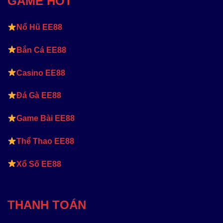
GAME HOT
Nổ Hũ EE88
Bắn Cá EE88
Casino EE88
Đá Gà EE88
Game Bài EE88
Thể Thao EE88
Xổ Số EE88
THANH TOÁN