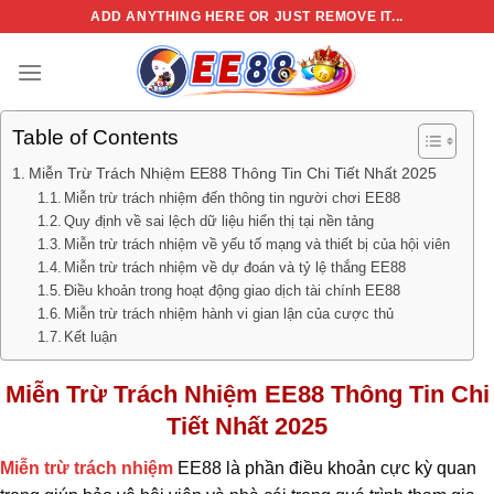
Chuyển
ADD ANYTHING HERE OR JUST REMOVE IT...
đến
nội
dung
Table of Contents
Miễn Trừ Trách Nhiệm EE88 Thông Tin Chi Tiết Nhất 2025
Miễn trừ trách nhiệm đến thông tin người chơi EE88
Quy định về sai lệch dữ liệu hiển thị tại nền tảng
Miễn trừ trách nhiệm về yếu tố mạng và thiết bị của hội viên
Miễn trừ trách nhiệm về dự đoán và tỷ lệ thắng EE88
Điều khoản trong hoạt động giao dịch tài chính EE88
Miễn trừ trách nhiệm hành vi gian lận của cược thủ
Kết luận
Miễn Trừ Trách Nhiệm EE88 Thông Tin Chi
Tiết Nhất 2025
Miễn trừ trách nhiệm
EE88 là phần điều khoản cực kỳ quan