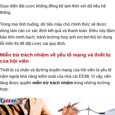
Giao diện đặt cược không đồng bộ tạm thời với dữ liệu hệ
thống.
Trong mọi tình huống, dữ liệu máy chủ chính thức sẽ được
dùng làm căn cứ xác định kết quả và thanh toán. Điều này đảm
bảo tính minh bạch, tránh trường hợp anh em bet thủ lợi dụng
lỗi hiển thị để đặt cược sai quy định.
Miễn trừ trách nhiệm về yếu tố mạng và thiết bị
của hội viên
Thiết bị cá nhân và đường truyền mạng của hội viên là yếu tố
nằm ngoài khả năng kiểm soát của nhà cái EE88. Vì vậy, nền
tảng được quyền
miễn trừ trách nhiệm
trong những trường
hợp: