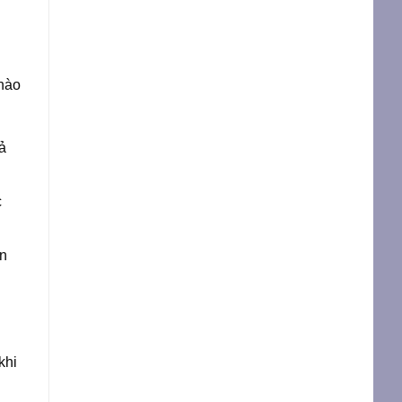
 nào
ả
c
àn
khi