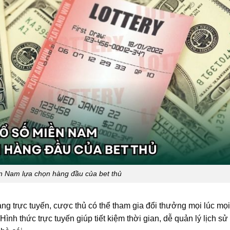
n Nam lựa chọn hàng đầu của bet thủ
ảng trực tuyến, cược thủ có thể tham gia đổi thưởng mọi lúc mọi
Hình thức trực tuyến giúp tiết kiệm thời gian, dễ quản lý lịch sử