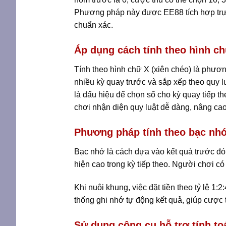
Phương pháp này được EE88 tích hợp trự
chuẩn xác.
Áp dụng cách tính theo hình ch
Tính theo hình chữ X (xiên chéo) là phương
nhiều kỳ quay trước và sắp xếp theo quy lu
là dấu hiệu để chọn số cho kỳ quay tiếp t
chơi nhận diện quy luật dễ dàng, nâng cao 
Phương pháp tính theo bạc nhớ
Bạc nhớ là cách dựa vào kết quả trước đó 
hiện cao trong kỳ tiếp theo. Người chơi c
Khi nuôi khung, việc đặt tiền theo tỷ lệ 1
thống ghi nhớ tự động kết quả, giúp cược 
Sử dụng công cụ hỗ trợ tính to