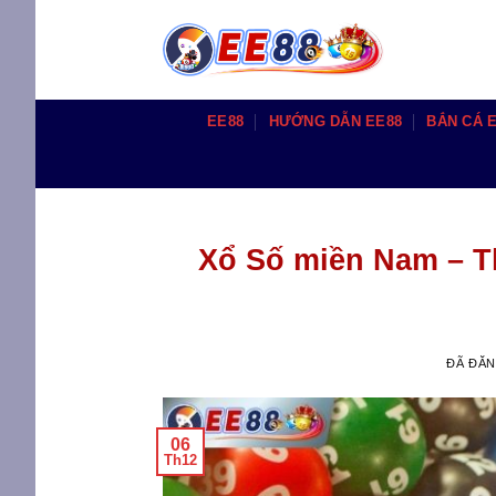
Chuyển
đến
nội
dung
EE88
HƯỚNG DẪN EE88
BẮN CÁ 
Xổ Số miền Nam – 
ĐÃ ĐĂ
06
Th12