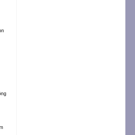
ọn
ộng
âm