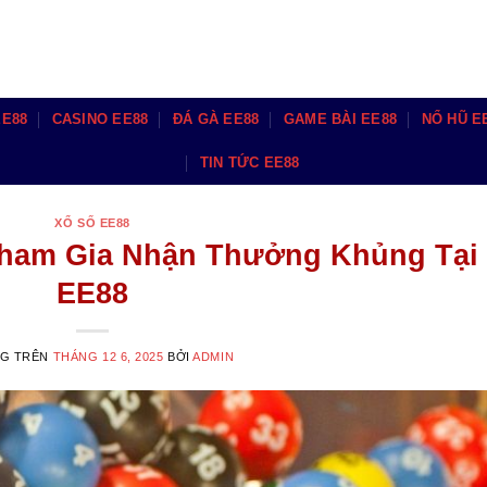
EE88
CASINO EE88
ĐÁ GÀ EE88
GAME BÀI EE88
NỔ HŨ E
TIN TỨC EE88
XỔ SỐ EE88
Tham Gia Nhận Thưởng Khủng Tại
EE88
NG TRÊN
THÁNG 12 6, 2025
BỞI
ADMIN