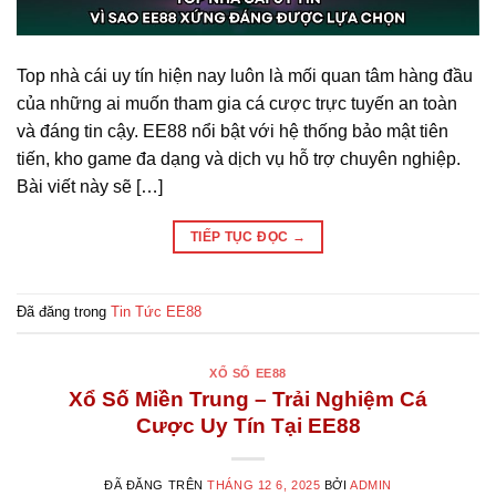
Top nhà cái uy tín hiện nay luôn là mối quan tâm hàng đầu
của những ai muốn tham gia cá cược trực tuyến an toàn
và đáng tin cậy. EE88 nổi bật với hệ thống bảo mật tiên
tiến, kho game đa dạng và dịch vụ hỗ trợ chuyên nghiệp.
Bài viết này sẽ […]
TIẾP TỤC ĐỌC
→
Đã đăng trong
Tin Tức EE88
XỔ SỐ EE88
Xổ Số Miền Trung – Trải Nghiệm Cá
Cược Uy Tín Tại EE88
ĐÃ ĐĂNG TRÊN
THÁNG 12 6, 2025
BỞI
ADMIN