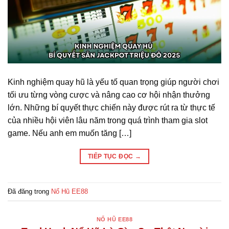
Kinh nghiệm quay hũ là yếu tố quan trọng giúp người chơi
tối ưu từng vòng cược và nâng cao cơ hội nhận thưởng
lớn. Những bí quyết thực chiến này được rút ra từ thực tế
của nhiều hội viên lâu năm trong quá trình tham gia slot
game. Nếu anh em muốn tăng […]
TIẾP TỤC ĐỌC
→
Đã đăng trong
Nổ Hũ EE88
NỔ HŨ EE88