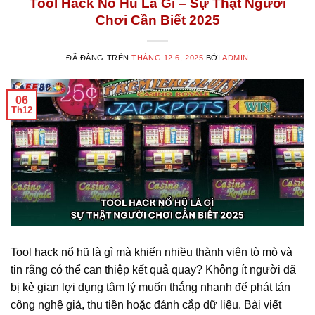
Tool Hack Nổ Hũ Là Gì – Sự Thật Người
Chơi Cần Biết 2025
ĐÃ ĐĂNG TRÊN
THÁNG 12 6, 2025
BỞI
ADMIN
06
Th12
Tool hack nổ hũ là gì mà khiến nhiều thành viên tò mò và
tin rằng có thể can thiệp kết quả quay? Không ít người đã
bị kẻ gian lợi dụng tâm lý muốn thắng nhanh để phát tán
công nghệ giả, thu tiền hoặc đánh cắp dữ liệu. Bài viết