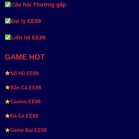
Câu hỏi Thường gặp
Đại lý EE88
Liên hệ EE88
GAME HOT
Nổ Hũ EE88
Bắn Cá EE88
Casino EE88
Đá Gà EE88
Game Bài EE88