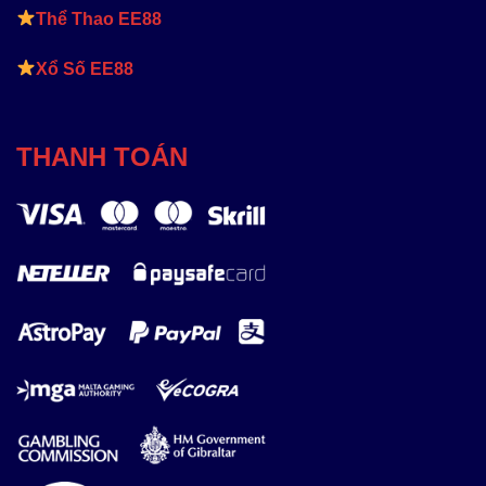
Thể Thao EE88
Xổ Số EE88
THANH TOÁN