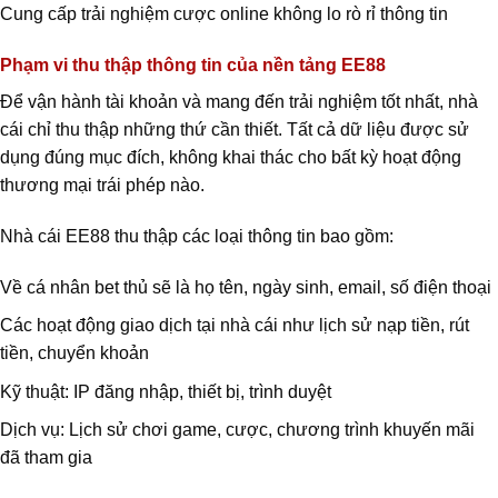
Cung cấp trải nghiệm cược online không lo rò rỉ thông tin
Phạm vi thu thập thông tin của nền tảng EE88
Để vận hành tài khoản và mang đến trải nghiệm tốt nhất, nhà
cái chỉ thu thập những thứ cần thiết. Tất cả dữ liệu được sử
dụng đúng mục đích, không khai thác cho bất kỳ hoạt động
thương mại trái phép nào.
Nhà cái EE88 thu thập các loại thông tin bao gồm:
Về cá nhân bet thủ sẽ là họ tên, ngày sinh, email, số điện thoại
Các hoạt động giao dịch tại nhà cái như lịch sử nạp tiền, rút
tiền, chuyển khoản
Kỹ thuật: IP đăng nhập, thiết bị, trình duyệt
Dịch vụ: Lịch sử chơi game, cược, chương trình khuyến mãi
đã tham gia