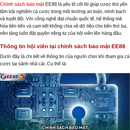
Chính sách bảo mật
EE88 là yếu tố cốt lõi giúp cược thủ yên
tâm trải nghiệm cá cược trong môi trường an toàn, minh bạch
và tuyệt đối. Với công nghệ đạt chuẩn quốc tế, hệ thống mã
hóa tiên tiến và cam kết không chia sẻ dữ liệu cho bên thứ ba,
nền tảng luôn đặt quyền riêng tư của hội viên lên hàng đầu.
Thông tin hội viên tại chính sách bảo mật EE88
Dưới đây là chi tiết về thông tin của người chơi khi tham gia cá
cược tại sảnh nhà cái. Cụ thể là: