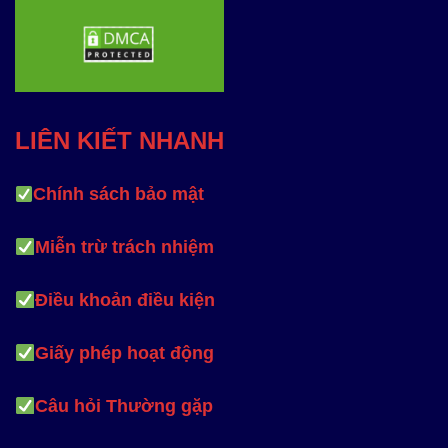
LIÊN KIẾT NHANH
Chính sách bảo mật
Miễn trừ trách nhiệm
Điều khoản điều kiện
Giấy phép hoạt động
Câu hỏi Thường gặp