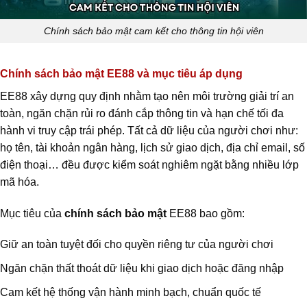
Chính sách bảo mật cam kết cho thông tin hội viên
Chính sách bảo mật EE88 và mục tiêu áp dụng
EE88 xây dựng quy định nhằm tạo nên môi trường giải trí an
toàn, ngăn chặn rủi ro đánh cắp thông tin và hạn chế tối đa
hành vi truy cập trái phép. Tất cả dữ liệu của người chơi như:
họ tên, tài khoản ngân hàng, lịch sử giao dịch, địa chỉ email, số
điện thoại… đều được kiểm soát nghiêm ngặt bằng nhiều lớp
mã hóa.
Mục tiêu của
chính sách bảo mật
EE88 bao gồm:
Giữ an toàn tuyệt đối cho quyền riêng tư của người chơi
Ngăn chặn thất thoát dữ liệu khi giao dịch hoặc đăng nhập
Cam kết hệ thống vận hành minh bạch, chuẩn quốc tế