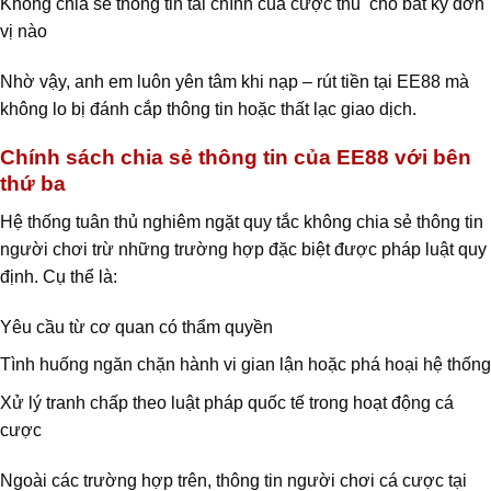
Không chia sẻ thông tin tài chính của cược thủ cho bất kỳ đơn
vị nào
Nhờ vậy, anh em luôn yên tâm khi nạp – rút tiền tại EE88 mà
không lo bị đánh cắp thông tin hoặc thất lạc giao dịch.
Chính sách chia sẻ thông tin của EE88 với bên
thứ ba
Hệ thống tuân thủ nghiêm ngặt quy tắc không chia sẻ thông tin
người chơi trừ những trường hợp đặc biệt được pháp luật quy
định. Cụ thể là:
Yêu cầu từ cơ quan có thẩm quyền
Tình huống ngăn chặn hành vi gian lận hoặc phá hoại hệ thống
Xử lý tranh chấp theo luật pháp quốc tế trong hoạt động cá
cược
Ngoài các trường hợp trên, thông tin người chơi cá cược tại